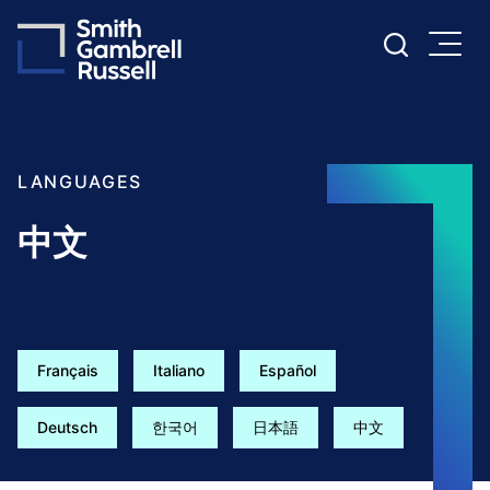
Cookie Settings
Main Content
Main Menu
LANGUAGES
中文
Français
Italiano
Español
Deutsch
한국어
日本語
中文