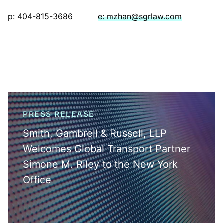
p: 404-815-3686
e: mzhan@sgrlaw.com
PRESS RELEASE
Smith, Gambrell & Russell, LLP
Welcomes Global Transport Partner
Simone M. Riley to the New York
Office